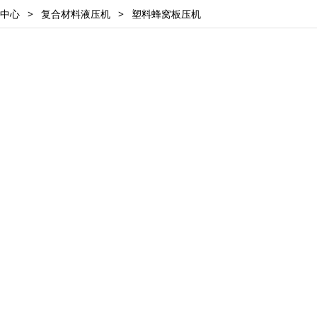
中心
>
复合材料液压机
>
塑料蜂窝板压机