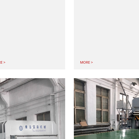
E >
MORE >