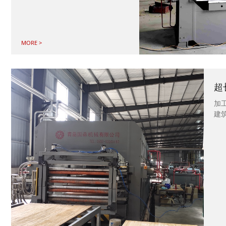
MORE >
超
加工
建