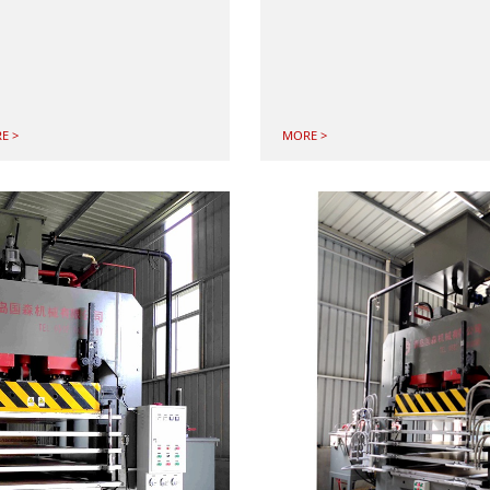
E >
MORE >