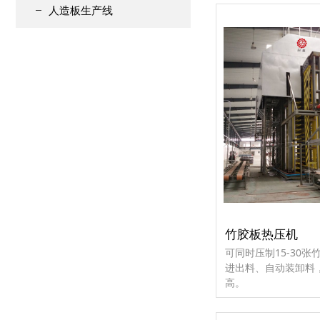
人造板生产线
竹胶板热压机
可同时压制15-30张
进出料、自动装卸料
高。