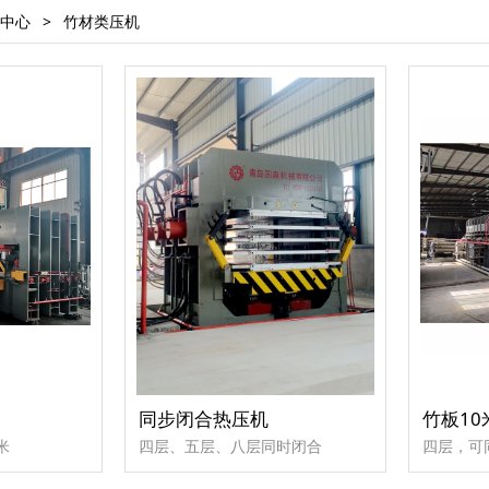
中心
>
竹材类压机
同步闭合热压机
竹板1
米
四层、五层、八层同时闭合
四层，可