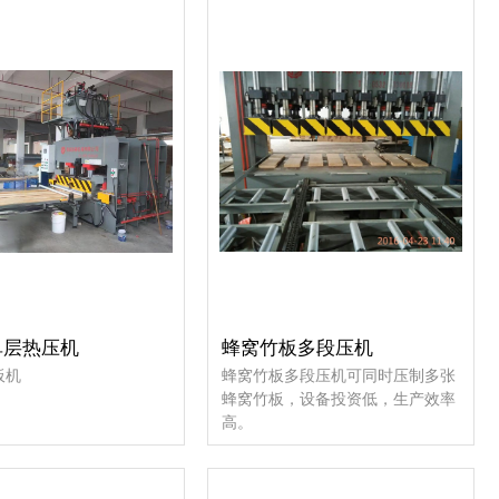
单层热压机
蜂窝竹板多段压机
板机
蜂窝竹板多段压机可同时压制多张
蜂窝竹板，设备投资低，生产效率
高。