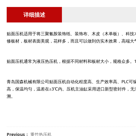
详细描述
贴面压机适用于将三聚氰胺装饰纸、装饰布、木皮（木单板）、科技
修板材，板材表面美观，花样多，而且可以做到仿实木效果，高端大
贴面压机通常为液压热压机，根据不同材料和板材大小，规格众多。
PLC
青岛国森机械有限公司贴面压机自动化程度高、生产效率高、
可
3
高，保温均匀，温差在±
℃内。压机主油缸采用进口新型密封件，无
溯。
Previous：
重竹热压机