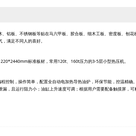
木、铝板、不锈钢板等贴在马六甲板、胶合板、细木工板、密度板、刨花
气，满足不同人的喜好。
1220*2440mm
120t
160t
3-5
标准板材，常用
、
压力的
层小型热压机。
编程控制，操作简单，配置全自动电加热导热油炉，环保节能，控温精确
泄漏，且运行阻力小；油缸上升速度可调；根据用户需要配备触摸屏，可